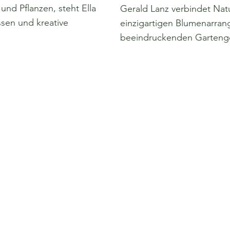
und Pflanzen, steht Ella
Gerald Lanz verbindet Nat
ssen und kreative
einzigartigen Blumenarra
beeindruckenden Gartenge
Blumengrossh
Siegfried Ha
Neuengammer