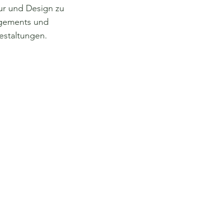
ur und Design zu
ngements und
staltungen.
andel
E-Mail:
rden GmbH
blumensiegfriedharden@
 Hausdeich
gmail.com