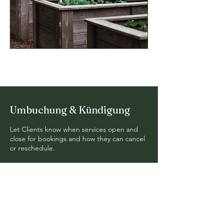
Umbuchung & Kündigung
Let Clients know when services open and
close for bookings and how they can cancel
or reschedule.
Wir machen
Blumen einfach