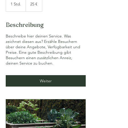
Euro
1 Std.
1
25 €
S
t
d
Beschreibung
Beschreibe hier deinen Service. Was
zeichnet diesen aus? Erzähle Besuchern
über deine Angebote, Verfügbarkeit und
Preise. Eine gute Beschreibung gibt
Besuchern einen zusätzlichen Anreiz,
deinen Service zu buchen.
Weiter