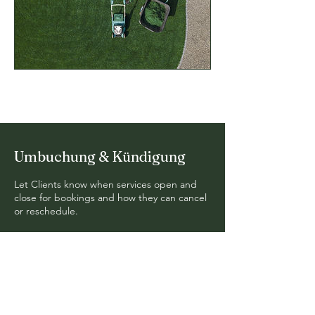
Umbuchung & Kündigung
Let Clients know when services open and
close for bookings and how they can cancel
or reschedule.
Wir machen
Blumen einfach