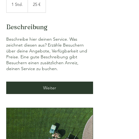
Euro
1 Std.
1
25 €
S
t
d
Beschreibung
Beschreibe hier deinen Service. Was
zeichnet diesen aus? Erzähle Besuchern
über deine Angebote, Verfügbarkeit und
Preise. Eine gute Beschreibung gibt
Besuchern einen zusätzlichen Anreiz,
deinen Service zu buchen.
Weiter